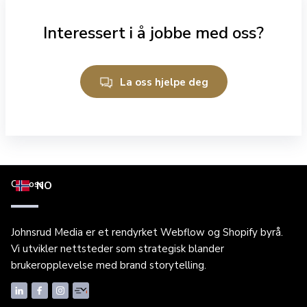
Interessert i å jobbe med oss?
La oss hjelpe deg
Om oss
NO
Johnsrud Media er et rendyrket Webflow og Shopify byrå.
Vi utvikler nettsteder som strategisk blander
brukeropplevelse med brand storytelling.